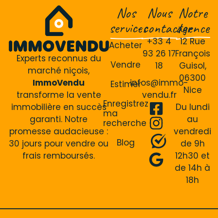
Nos
Nous
Notre
services
contacter
agence
+33 4
12 Rue
Acheter
93 26 17
François
Experts reconnus du
Vendre
18
Guisol,
marché niçois,
06300
ImmoVendu
infos@immo-
Estimer
Nice
transforme la vente
vendu.fr
Enregistrez
immobilière en succès
Du lundi
ma
garanti. Notre
au
recherche
promesse audacieuse :
vendredi
Blog
30 jours pour vendre ou
de 9h
frais remboursés.
12h30 et
de 14h à
18h