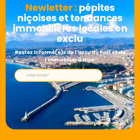
Newletter​ :
pépites
niçoises et tendances
immobilières locales en
exclu