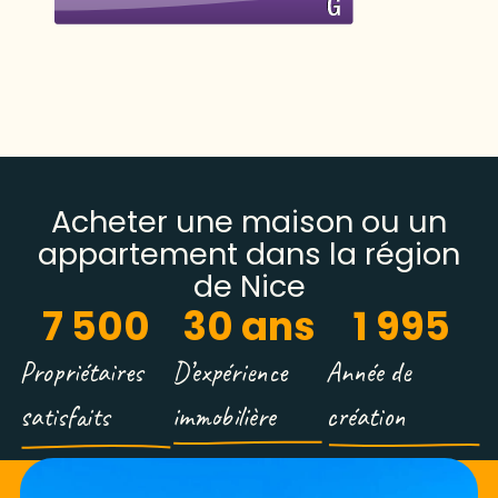
Acheter une maison ou un
appartement dans la région
de Nice
7 500
30
 ans
1 995
Propriétaires
D’expérience
Année de
satisfaits
immobilière
création