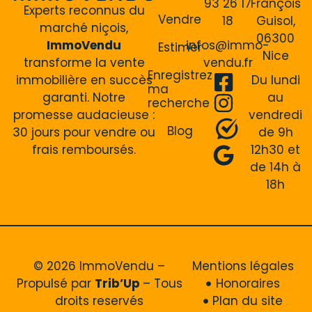
93 26 17
François
Experts reconnus du
Vendre
18
Guisol,
marché niçois,
06300
ImmoVendu
infos@immo-
Estimer
Nice
transforme la vente
vendu.fr
Enregistrez
immobilière en succès
Du lundi
ma
garanti. Notre
au
recherche
promesse audacieuse :
vendredi
Blog
30 jours pour vendre ou
de 9h
frais remboursés.
12h30 et
de 14h à
18h
© 2026 ImmoVendu –
Mentions légales
Propulsé par
Trib’Up
– Tous
Honoraires
droits reservés
Plan du site