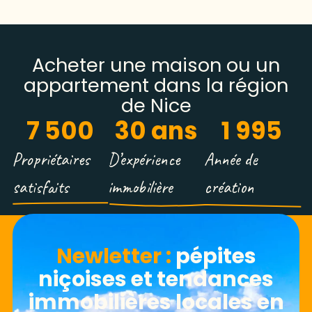
Acheter une maison ou un
appartement dans la région
de Nice
7 500
30
 ans
1 995
Propriétaires
D’expérience
Année de
satisfaits
immobilière
création
Newletter​ :
pépites
niçoises et tendances
immobilières locales en