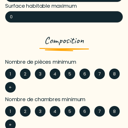
Surface habitable maximum
Composition
Nombre de pièces minimum
1
2
3
4
5
6
7
8
+
Nombre de chambres minimum
1
2
3
4
5
6
7
8
+