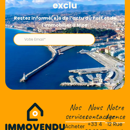
exclu
Nos
Nous
Notre
services
contacter
agence
+33 4
12 Rue
Acheter