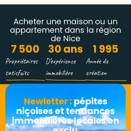
Acheter une maison ou un
appartement dans la région
de Nice
7 500
30
 ans
1 995
Propriétaires
D’expérience
Année de
satisfaits
immobilière
création
Newletter​ :
pépites
niçoises et tendances
immobilières locales en
exclu