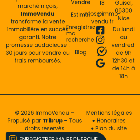
Vendre
18
Guisol,
marché niçois,
06300
ImmoVendu
infos@immo-
Estimer
Nice
transforme la vente
vendu.fr
Enregistrez
immobilière en succès
Du lundi
ma
garanti. Notre
au
recherche
promesse audacieuse :
vendredi
Blog
30 jours pour vendre ou
de 9h
frais remboursés.
12h30 et
de 14h à
18h
© 2026 ImmoVendu –
Mentions légales
Propulsé par
Trib’Up
– Tous
Honoraires
droits reservés
Plan du site
ENREGISTRER MA RECHERCHE