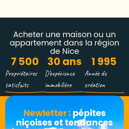
Acheter une maison ou un
appartement dans la région
de Nice
7 500
30
 ans
1 995
Propriétaires
D’expérience
Année de
satisfaits
immobilière
création
Newletter​ :
pépites
niçoises et tendances