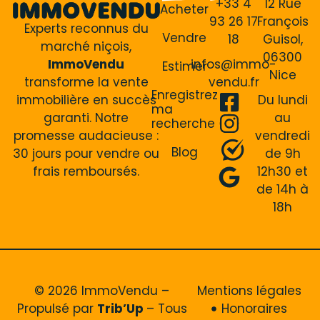
+33 4
12 Rue
Acheter
93 26 17
François
Experts reconnus du
Vendre
18
Guisol,
marché niçois,
06300
ImmoVendu
infos@immo-
Estimer
Nice
transforme la vente
vendu.fr
Enregistrez
immobilière en succès
Du lundi
ma
garanti. Notre
au
recherche
promesse audacieuse :
vendredi
Blog
30 jours pour vendre ou
de 9h
frais remboursés.
12h30 et
de 14h à
18h
© 2026 ImmoVendu –
Mentions légales
Propulsé par
Trib’Up
– Tous
Honoraires