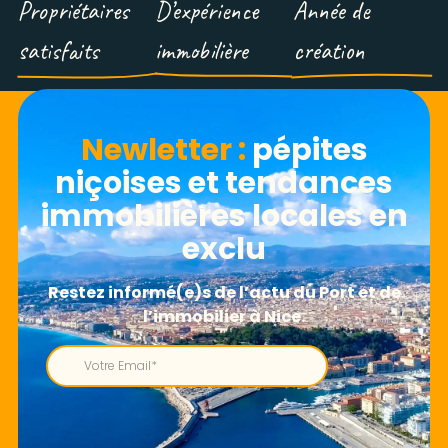
Propriétaires
D’expérience
Année de
satisfaits
immobilière
création
Newletter​ :
pépites
niçoises et tendances
immobilières locales en
exclu