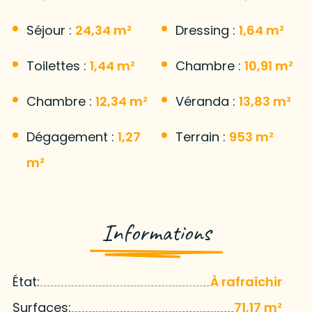
Séjour :
24,34 m²
Dressing :
1,64 m²
Toilettes :
1,44 m²
Chambre :
10,91 m²
Chambre :
12,34 m²
Véranda :
13,83 m²
Dégagement :
1,27
Terrain :
953 m²
m²
Informations
État:
À rafraîchir
Surfaces:
71,17 m²