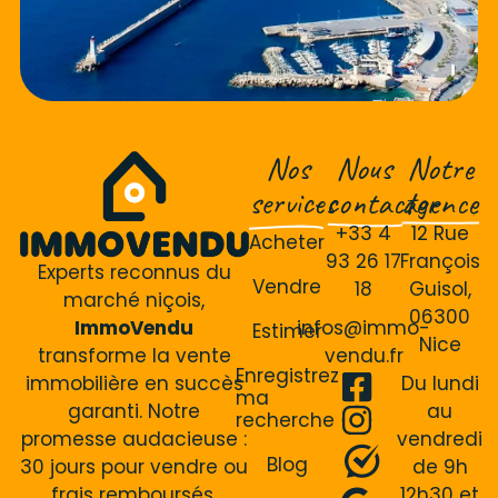
Nos
Nous
Notre
services
contacter
agence
+33 4
12 Rue
Acheter
93 26 17
François
Experts reconnus du
Vendre
18
Guisol,
marché niçois,
06300
ImmoVendu
infos@immo-
Estimer
Nice
transforme la vente
vendu.fr
Enregistrez
immobilière en succès
Du lundi
ma
garanti. Notre
au
recherche
promesse audacieuse :
vendredi
Blog
30 jours pour vendre ou
de 9h
frais remboursés.
12h30 et