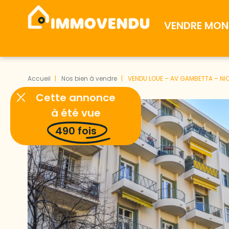
VENDRE MON 
Accueil
Nos bien à vendre
VENDU LOUE – AV GAMBETTA – NI
Cette annonce
à été vue
490
fois