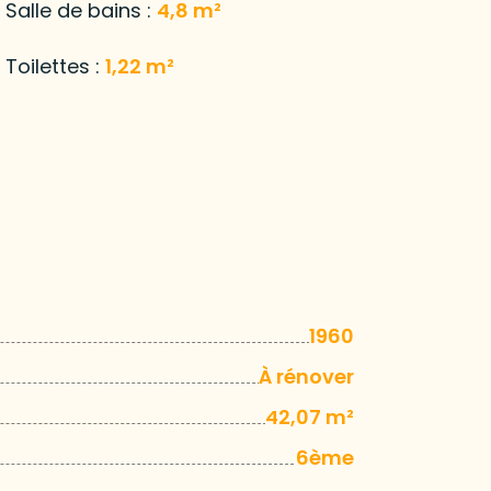
Salle de bains :
4,8 m²
Toilettes :
1,22 m²
1960
À rénover
42,07 m²
6ème