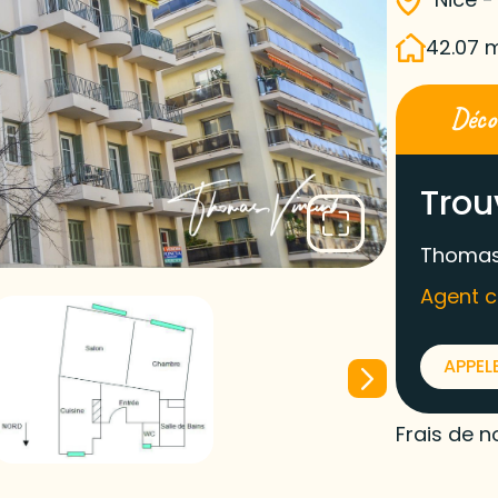
42.07 
Décou
Trou
Thomas
Agent 
APPEL
Frais de n