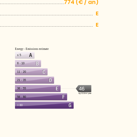
774 (€ / an)
E
E