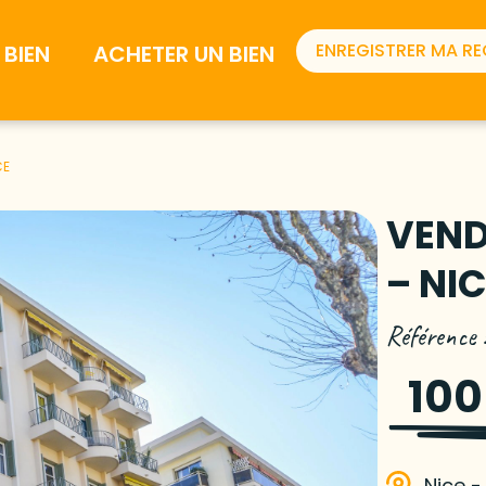
ENREGISTRER MA R
BIEN
ACHETER UN BIEN
CE
VEND
– NI
Référence
100
Nice 