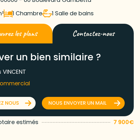
m²
1 Chambre
1 Salle de bains
vrez les plans
Contactez-nous
ver un bien similaire ?
 VINCENT
commercial
EZ NOUS
NOUS ENVOYER UN MAIL
otaire estimés
7 900€