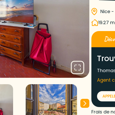
Nice -
19.27 m
Décou
Trou
Thomas
Agent 
APPEL
Frais de n