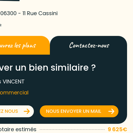
 06300 - 11 Rue Cassini
²
vrez les plans
Contactez-nous
ver un bien similaire ?
 VINCENT
commercial
EZ NOUS
NOUS ENVOYER UN MAIL
otaire estimés
9 625€