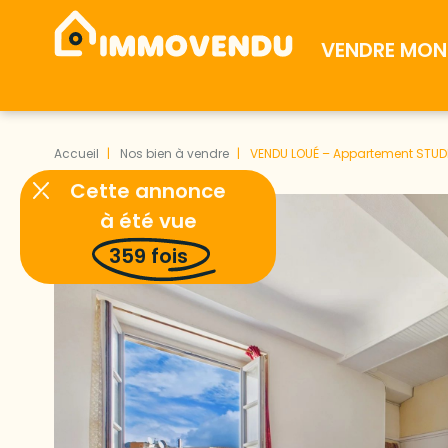
VENDRE MON 
Accueil
Nos bien à vendre
VENDU LOUÉ – Appartement STUDIO
Cette annonce
à été vue
359
fois