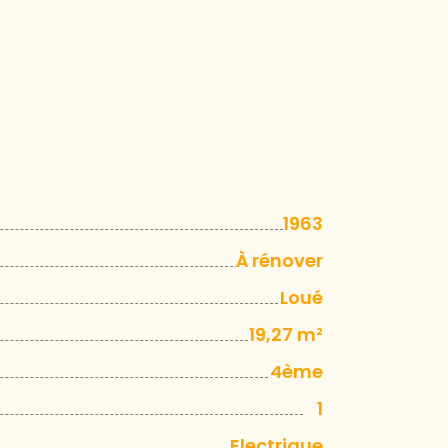
1963
À rénover
Loué
19,27 m²
4ème
1
Electrique