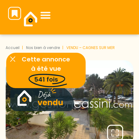
Notre équipe vous attend pour faire de votre projet immobilier une réussite.
Accueil
Nos bien à vendre
VENDU – CAGNES SUR MER
Cette annonce
à été vue
541
fois