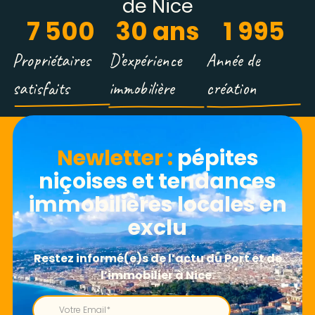
de Nice
7 500
30
 ans
1 995
Propriétaires
D’expérience
Année de
satisfaits
immobilière
création
Newletter​ :
pépites
niçoises et tendances
immobilières locales en
exclu