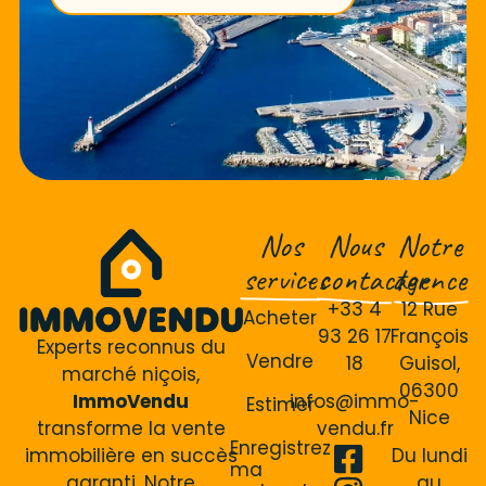
Nos
Nous
Notre
services
contacter
agence
+33 4
12 Rue
Acheter
93 26 17
François
Experts reconnus du
Vendre
18
Guisol,
marché niçois,
06300
ImmoVendu
infos@immo-
Estimer
Nice
transforme la vente
vendu.fr
Enregistrez
immobilière en succès
Du lundi
ma
garanti. Notre
au