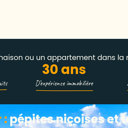
maison ou un appartement dans la r
30
 ans
aits
D’expérience immobilière
 :
pépites niçoises et