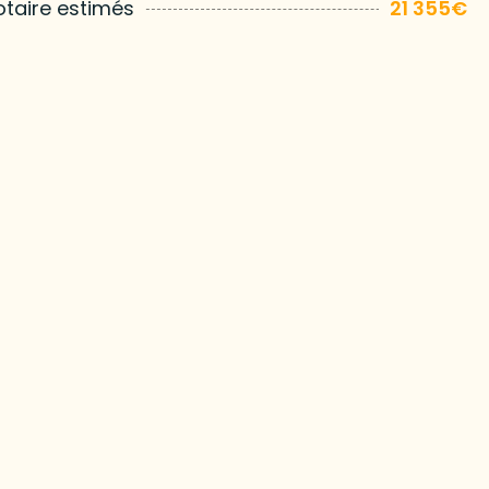
otaire estimés
21 355€