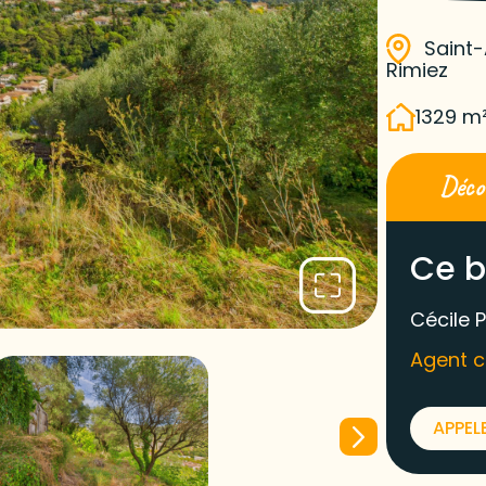
Saint
Rimiez
1329 m
Décou
Ce b
Cécile P
Agent 
APPEL