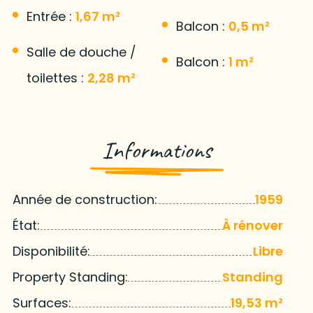
Entrée :
1,67 m²
Balcon :
0,5 m²
Salle de douche /
Balcon :
1 m²
toilettes :
2,28 m²
Informations
Année de construction:
1959
État:
À rénover
Disponibilité:
Libre
Property Standing:
Standing
Surfaces:
19,53 m²