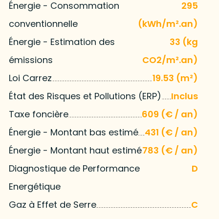
Énergie - Consommation
295
conventionnelle
(kWh/m².an)
Énergie - Estimation des
33 (kg
émissions
CO2/m².an)
Loi Carrez
19.53 (m²)
État des Risques et Pollutions (ERP)
Inclus
Taxe foncière
609 (€ / an)
Énergie - Montant bas estimé
431 (€ / an)
Énergie - Montant haut estimé
783 (€ / an)
Diagnostique de Performance
D
Energétique
Gaz à Effet de Serre
C