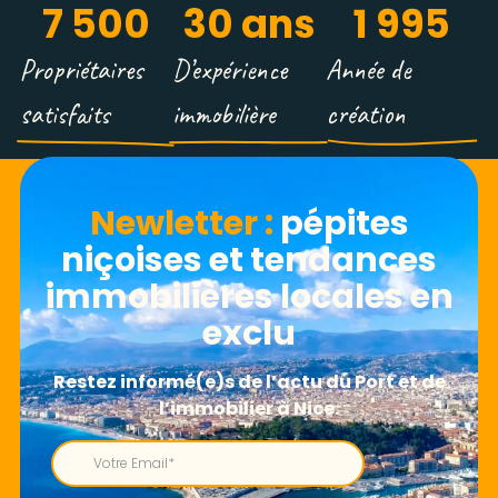
7 500
30
 ans
1 995
Propriétaires
D’expérience
Année de
satisfaits
immobilière
création
Newletter​ :
pépites
niçoises et tendances
immobilières locales en
exclu