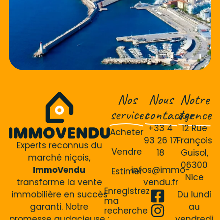
Nos
Nous
Notre
services
contacter
agence
+33 4
12 Rue
Acheter
93 26 17
François
Experts reconnus du
Vendre
18
Guisol,
marché niçois,
06300
ImmoVendu
infos@immo-
Estimer
Nice
transforme la vente
vendu.fr
Enregistrez
immobilière en succès
Du lundi
ma
garanti. Notre
au
recherche
promesse audacieuse :
vendredi