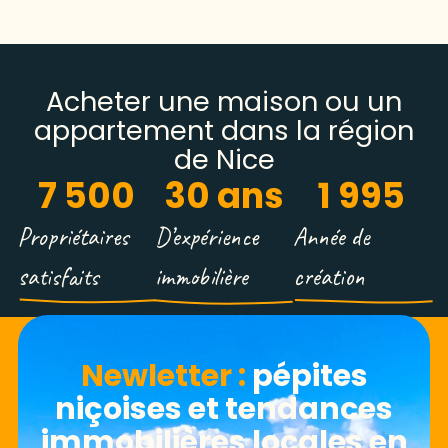
Acheter une maison ou un
appartement dans la région
de Nice
7 500
30
 ans
1 995
Propriétaires
D’expérience
Année de
satisfaits
immobilière
création
Newletter​ :
pépites
niçoises et tendances
immobilières locales en