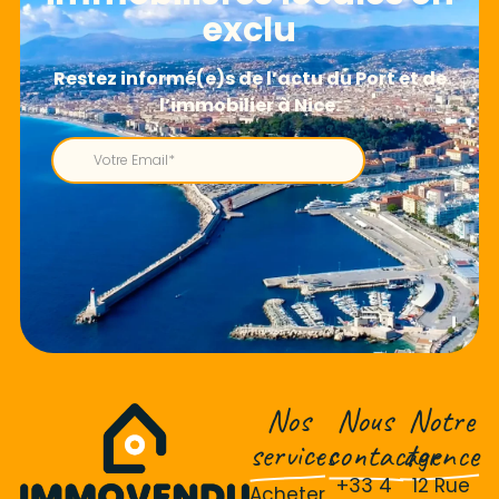
exclu
Nos
Nous
Notre
services
contacter
agence
+33 4
12 Rue
Acheter