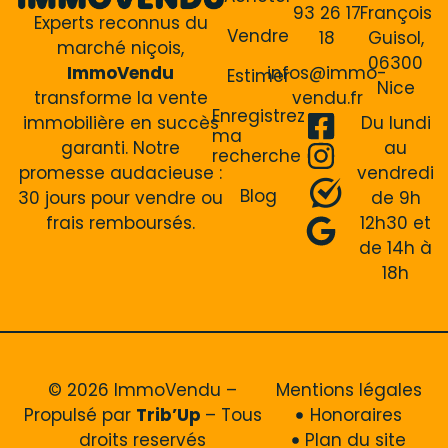
93 26 17
François
Experts reconnus du
Vendre
18
Guisol,
marché niçois,
06300
ImmoVendu
infos@immo-
Estimer
Nice
transforme la vente
vendu.fr
Enregistrez
immobilière en succès
Du lundi
ma
garanti. Notre
au
recherche
promesse audacieuse :
vendredi
Blog
30 jours pour vendre ou
de 9h
frais remboursés.
12h30 et
de 14h à
18h
© 2026 ImmoVendu –
Mentions légales
Propulsé par
Trib’Up
– Tous
Honoraires
droits reservés
Plan du site