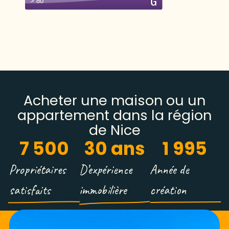
Acheter une maison ou un
appartement dans la région
de Nice
7 500
30
 ans
1 995
Propriétaires
D’expérience
Année de
satisfaits
immobilière
création