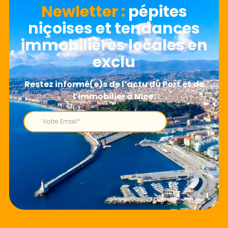
Newletter​ :
pépites
niçoises et tendances
immobilières locales en
exclu