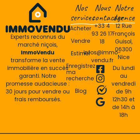
Nos
Nous
Notre
services
contacter
agence
+33 4
12 Rue
Acheter
93 26 17
François
Experts reconnus du
Vendre
18
Guisol,
marché niçois,
06300
ImmoVendu
infos@immo-
Estimer
Nice
transforme la vente
vendu.fr
Enregistrez
immobilière en succès
Du lundi
ma
garanti. Notre
au
recherche
promesse audacieuse :
vendredi
Blog
30 jours pour vendre ou
de 9h
frais remboursés.
12h30 et
de 14h à
18h