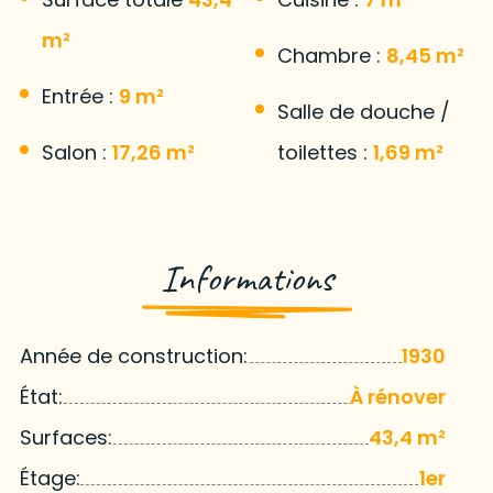
m²
Chambre :
8,45 m²
Entrée :
9 m²
Salle de douche /
Salon :
17,26 m²
toilettes :
1,69 m²
Informations
Année de construction:
1930
État:
À rénover
Surfaces:
43,4 m²
Étage:
1er