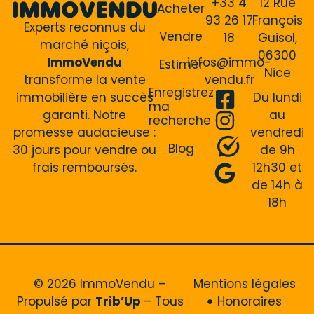
+33 4
12 Rue
Acheter
93 26 17
François
Experts reconnus du
Vendre
18
Guisol,
marché niçois,
06300
ImmoVendu
infos@immo-
Estimer
Nice
transforme la vente
vendu.fr
Enregistrez
immobilière en succès
Du lundi
ma
garanti. Notre
au
recherche
promesse audacieuse :
vendredi
Blog
30 jours pour vendre ou
de 9h
frais remboursés.
12h30 et
de 14h à
18h
© 2026 ImmoVendu –
Mentions légales
Propulsé par
Trib’Up
– Tous
Honoraires