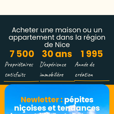
Acheter une maison ou un
appartement dans la région
de Nice
7 500
30
 ans
1 995
Propriétaires
D’expérience
Année de
satisfaits
immobilière
création
Newletter​ :
pépites
niçoises et tendances