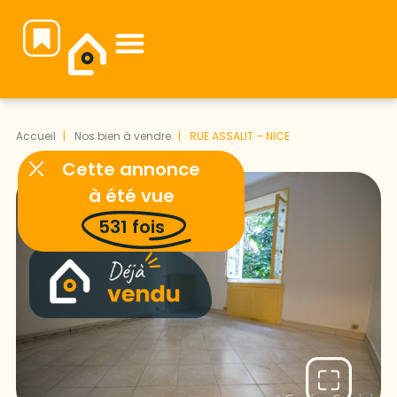
Notre équipe vous attend pour faire de votre projet immobilier une réussite.
Accueil
Nos bien à vendre
RUE ASSALIT – NICE
Cette annonce
à été vue
531
fois