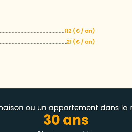
112 (€ / an)
21 (€ / an)
maison ou un appartement dans la r
30
 ans