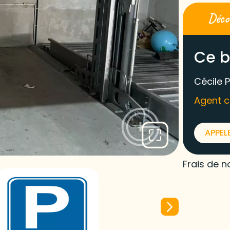
Décou
Ce b
Cécile P
Agent 
APPEL
Frais de n