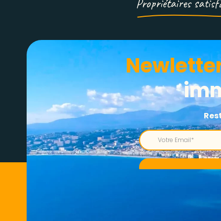
Propriétaires satisf
Newletter​
imm