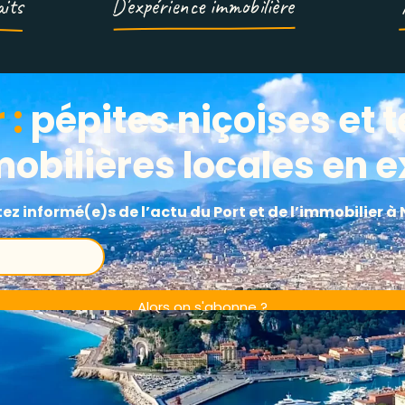
aits
D’expérience immobilière
 :
pépites niçoises et
obilières locales en e