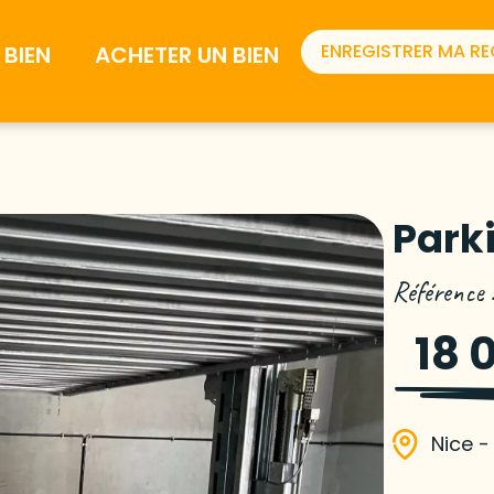
ENREGISTRER MA R
BIEN
ACHETER UN BIEN
Parki
Référence
18 
Nice -