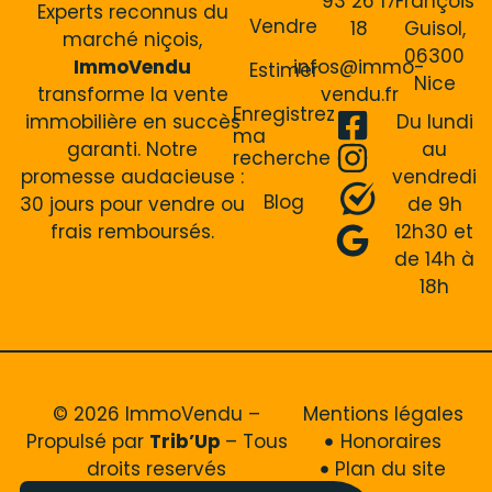
93 26 17
François
Experts reconnus du
Vendre
18
Guisol,
marché niçois,
06300
ImmoVendu
infos@immo-
Estimer
Nice
transforme la vente
vendu.fr
Enregistrez
immobilière en succès
Du lundi
ma
garanti. Notre
au
recherche
promesse audacieuse :
vendredi
Blog
30 jours pour vendre ou
de 9h
frais remboursés.
12h30 et
de 14h à
18h
© 2026 ImmoVendu –
Mentions légales
Propulsé par
Trib’Up
– Tous
Honoraires
droits reservés
Plan du site