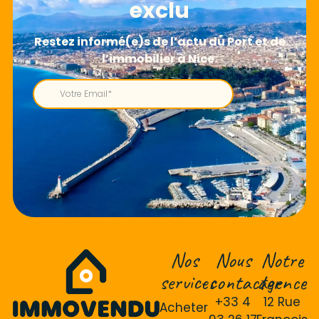
exclu
Nos
Nous
Notre
services
contacter
agence
+33 4
12 Rue
Acheter