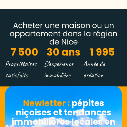
Acheter une maison ou un
appartement dans la région
de Nice
7 500
30
 ans
1 995
Propriétaires
D’expérience
Année de
satisfaits
immobilière
création
Newletter​ :
pépites
niçoises et tendances
immobilières locales en