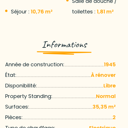
Salle de douche /
Séjour :
10,76 m²
toilettes :
1,81 m²
Informations
Année de construction:
1945
État:
À rénover
Disponibilité:
Libre
Property Standing:
Normal
Surfaces:
35,35 m²
Pièces:
2
Type de chauffage:
Electrique