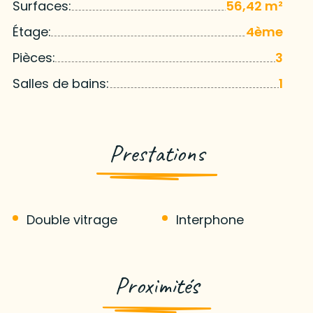
Surfaces:
56,42 m²
Étage:
4ème
Pièces:
3
Salles de bains:
1
Prestations
Double vitrage
Interphone
Proximités