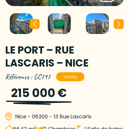
LE PORT – RUE
LASCARIS – NICE
Référence : GC797
Vendu
215 000 €
Nice - 06300 - 13 Rue Lascaris
56.42 m²
2 Chambres
1 Salle de bains