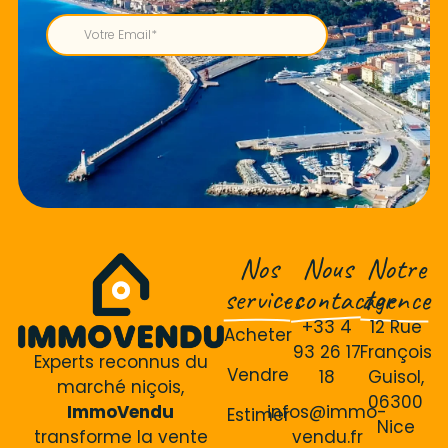
Nos
Nous
Notre
services
contacter
agence
+33 4
12 Rue
Acheter
93 26 17
François
Experts reconnus du
Vendre
18
Guisol,
marché niçois,
06300
ImmoVendu
infos@immo-
Estimer
Nice
transforme la vente
vendu.fr