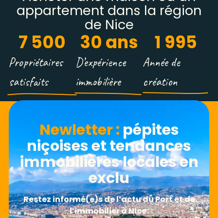
appartement dans la région
de Nice
7 500
30
 ans
1 995
Propriétaires
D’expérience
Année de
satisfaits
immobilière
création
Newletter​ :
pépites
niçoises et tendances
immobilières locales en
exclu