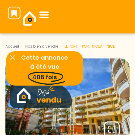
Notre équipe vous attend pour faire de votre projet immobilier une réussite.
Accueil
Nos bien à vendre
LE PORT – PORT NICEA – NICE
Cette annonce
à été vue
408
fois