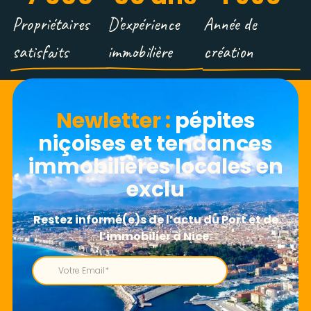
Propriétaires
D’expérience
Année de
satisfaits
immobilière
création
Newletter​ :
pépites
niçoises et tendances
immobilières locales en
exclu