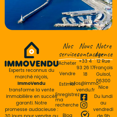
Nos
Nous
Notre
services
contacter
agence
+33 4
12 Rue
Acheter
93 26 17
François
Experts reconnus du
Vendre
18
Guisol,
marché niçois,
06300
ImmoVendu
infos@immo-
Estimer
Nice
transforme la vente
vendu.fr
Enregistrez
immobilière en succès
Du lundi
ma
garanti. Notre
au
recherche
promesse audacieuse :
vendredi
Blog
30 jours pour vendre ou
de 9h