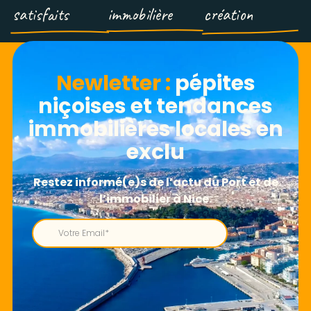
satisfaits
immobilière
création
Newletter​ :
pépites
niçoises et tendances
immobilières locales en
exclu