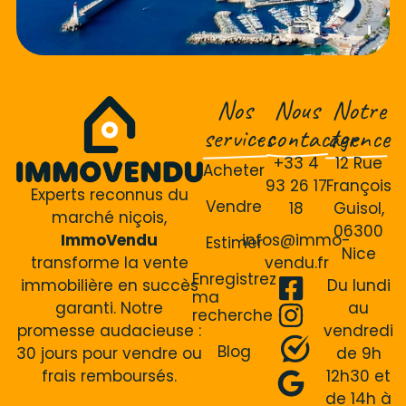
Nos
Nous
Notre
services
contacter
agence
+33 4
12 Rue
Acheter
93 26 17
François
Experts reconnus du
Vendre
18
Guisol,
marché niçois,
06300
ImmoVendu
infos@immo-
Estimer
Nice
transforme la vente
vendu.fr
Enregistrez
immobilière en succès
Du lundi
ma
garanti. Notre
au
recherche
promesse audacieuse :
vendredi
Blog
30 jours pour vendre ou
de 9h
frais remboursés.
12h30 et
de 14h à