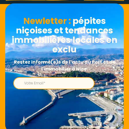
Newletter​ :
pépites
niçoises et tendances
immobilières locales en
exclu