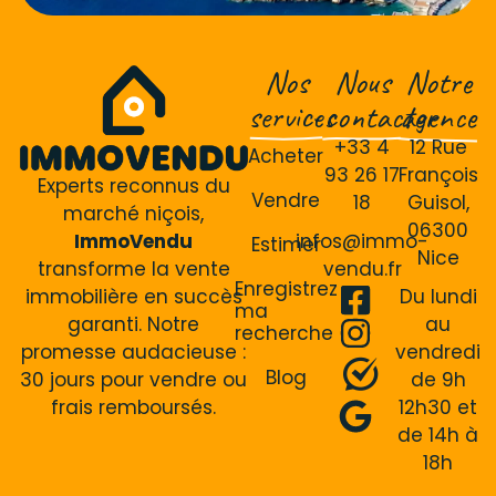
Nos
Nous
Notre
services
contacter
agence
+33 4
12 Rue
Acheter
93 26 17
François
Experts reconnus du
Vendre
18
Guisol,
marché niçois,
06300
ImmoVendu
infos@immo-
Estimer
Nice
transforme la vente
vendu.fr
Enregistrez
immobilière en succès
Du lundi
ma
garanti. Notre
au
recherche
promesse audacieuse :
vendredi
Blog
30 jours pour vendre ou
de 9h
frais remboursés.
12h30 et
de 14h à
18h