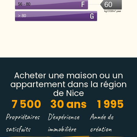
Acheter une maison ou un
appartement dans la région
de Nice
7 500
30
 ans
1 995
Propriétaires
D’expérience
Année de
satisfaits
immobilière
création