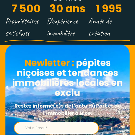
7 500
30
 ans
1 995
Propriétaires
D’expérience
Année de
satisfaits
immobilière
création
Newletter​ :
pépites
niçoises et tendances
immobilières locales en
exclu