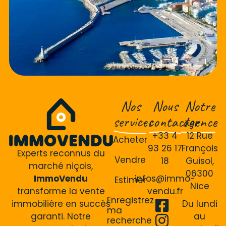
Nos
Nous
Notre
services
contacter
agence
+33 4
12 Rue
Acheter
93 26 17
François
Experts reconnus du
Vendre
18
Guisol,
marché niçois,
06300
ImmoVendu
infos@immo-
Estimer
Nice
transforme la vente
vendu.fr
Enregistrez
immobilière en succès
Du lundi
ma
garanti. Notre
au
recherche