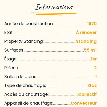
Informations
Année de construction:
1970
État:
À rénover
Property Standing:
Standing
Surfaces:
55 m²
Étage:
1er
Pièces:
2
Salles de bains:
1
Type de chauffage:
Gaz
Accès au chauffage:
Collectif
Appareil de chauffage:
Convecteur