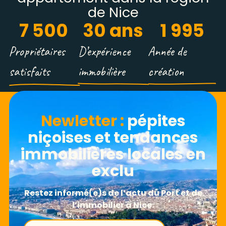
de Nice
7 500
30
 ans
1 995
Propriétaires
D’expérience
Année de
satisfaits
immobilière
création
Newletter​ :
pépites
niçoises et tendances
immobilières locales en
exclu