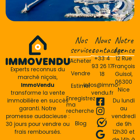
Nos
Nous
Notre
services
contacter
agence
+33 4
12 Rue
Acheter
93 26 17
François
Experts reconnus du
Vendre
18
Guisol,
marché niçois,
06300
ImmoVendu
infos@immo-
Estimer
Nice
transforme la vente
vendu.fr
Enregistrez
immobilière en succès
Du lundi
ma
garanti. Notre
au
recherche
promesse audacieuse :
vendredi
Blog
30 jours pour vendre ou
de 9h
frais remboursés.
12h30 et
de 14h à