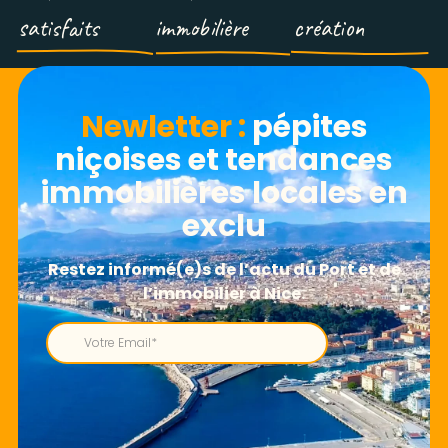
satisfaits
immobilière
création
Newletter​ :
pépites
niçoises et tendances
immobilières locales en
exclu