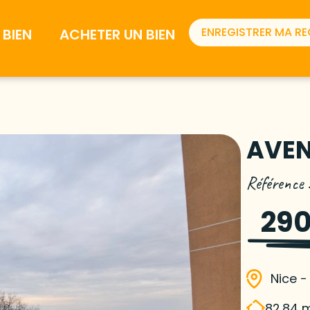
ENREGISTRER MA R
BIEN
ACHETER UN BIEN
AVEN
Référence
290
Nice -
82.84 