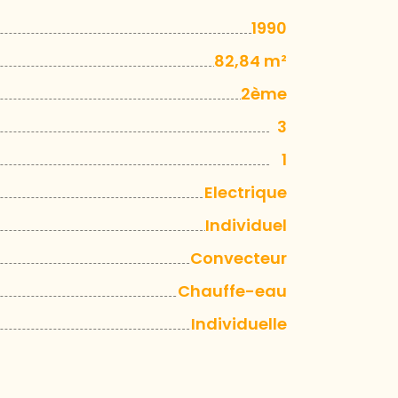
1990
82,84 m²
2ème
3
1
Electrique
Individuel
Convecteur
Chauffe-eau
Individuelle