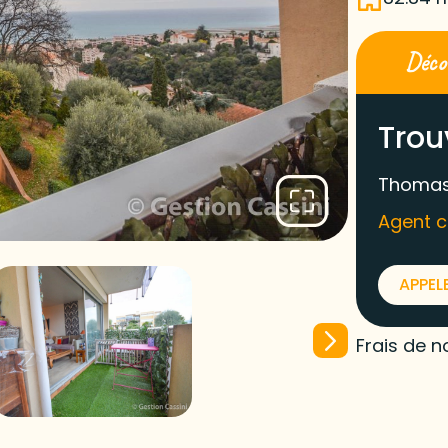
Décou
Trou
Thomas
Agent 
APPEL
Frais de n