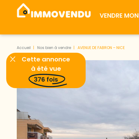
VENDRE MON 
Accueil
Nos bien à vendre
AVENUE DE FABRON – NICE
Cette annonce
à été vue
376
fois