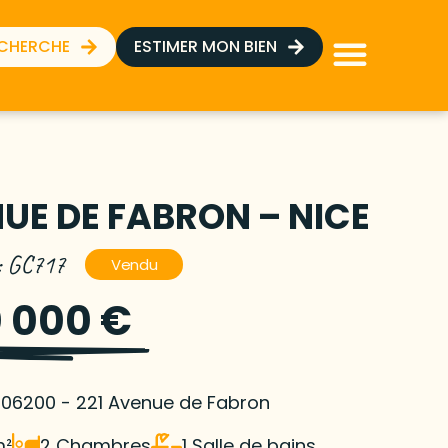
ECHERCHE
ESTIMER MON BIEN
UE DE FABRON – NICE
 : GC717
Vendu
 000 €
 06200 - 221 Avenue de Fabron
m²
2 Chambres
1 Salle de bains