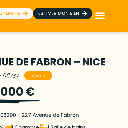
ECHERCHE
ESTIMER MON BIEN
UE DE FABRON – NICE
 : GC737
Vendu
 000 €
- 06200 - 227 Avenue de Fabron
m²
1 Chambre
1 Salle de bains