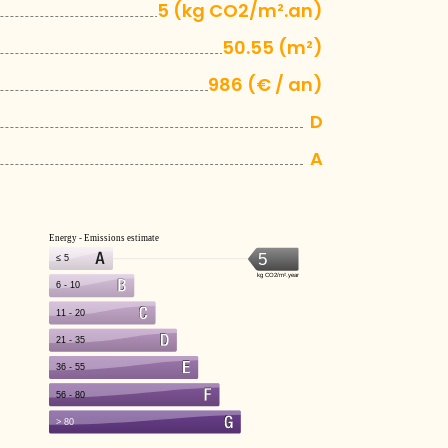
5 (kg CO2/m².an)
50.55 (m²)
986 (€ / an)
D
A