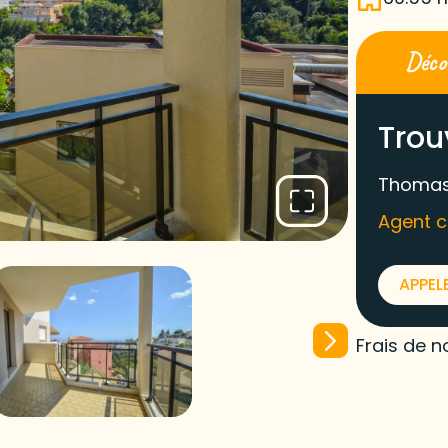
Décou
Trou
Thomas
Agent 
APPEL
Frais de n