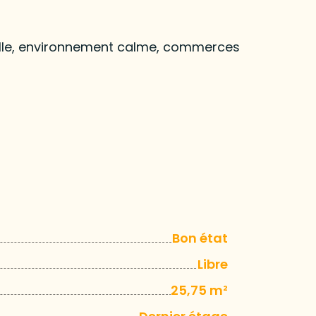
ville, environnement calme, commerces
Bon état
Libre
25,75 m²