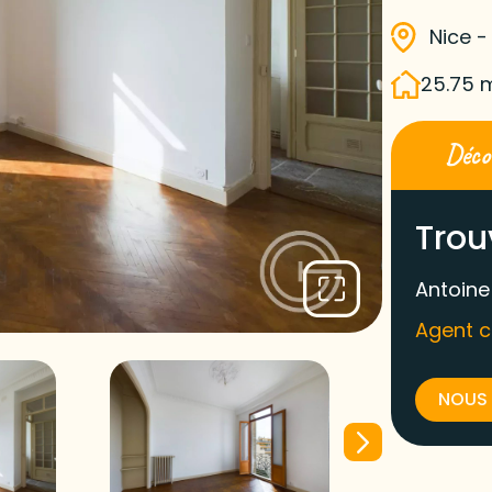
Nice -
25.75 
Décou
Trou
Antoine
Agent 
NOUS 