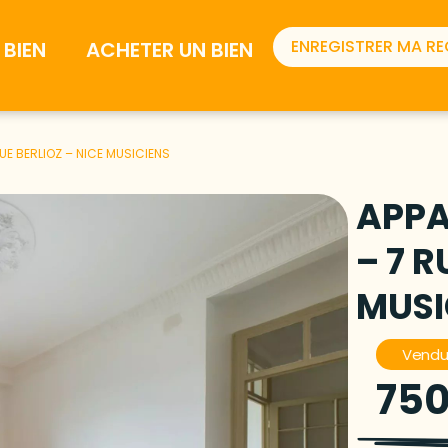
ENREGISTRER MA R
BIEN
ACHETER UN BIEN
UE BERLIOZ – NICE MUSICIENS
APPA
– 7 R
MUSI
Vend
750