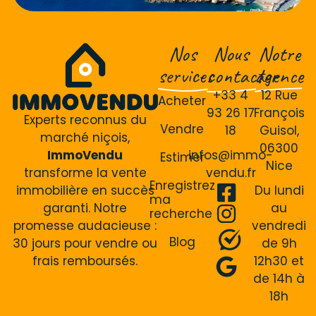
Nos
Nous
Notre
services
contacter
agence
+33 4
12 Rue
Acheter
93 26 17
François
Experts reconnus du
Vendre
18
Guisol,
marché niçois,
06300
ImmoVendu
infos@immo-
Estimer
Nice
transforme la vente
vendu.fr
Enregistrez
immobilière en succès
Du lundi
ma
garanti. Notre
au
recherche
promesse audacieuse :
vendredi
Blog
30 jours pour vendre ou
de 9h
frais remboursés.
12h30 et
de 14h à
18h