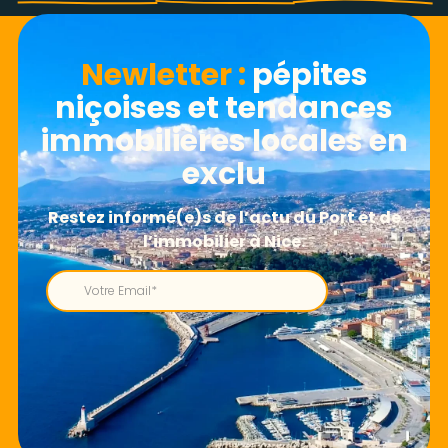
Newletter​ :
pépites
niçoises et tendances
immobilières locales en
exclu