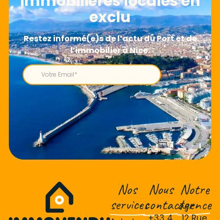
immobilières locales en
exclu
Nos
Nous
Notre
services
contacter
agence
+33 4
12 Rue