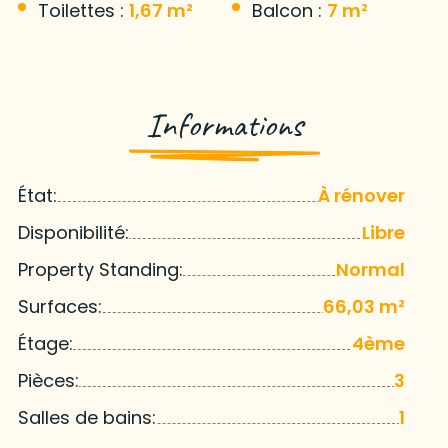
Toilettes :
1,67 m²
Balcon :
7 m²
Informations
État:
À rénover
Disponibilité:
Libre
Property Standing:
Normal
Surfaces:
66,03 m²
Étage:
4ème
Pièces:
3
Salles de bains:
1