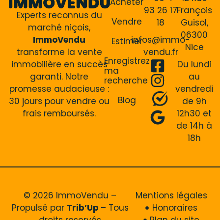
Acheter
93 26 17
François
Experts reconnus du
Vendre
18
Guisol,
marché niçois,
06300
ImmoVendu
infos@immo-
Estimer
Nice
transforme la vente
vendu.fr
Enregistrez
immobilière en succès
Du lundi
ma
garanti. Notre
au
recherche
promesse audacieuse :
vendredi
Blog
30 jours pour vendre ou
de 9h
frais remboursés.
12h30 et
de 14h à
18h
© 2026 ImmoVendu –
Mentions légales
Propulsé par
Trib’Up
– Tous
Honoraires
droits reservés
Plan du site