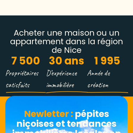
Acheter une maison ou un
appartement dans la région
de Nice
7 500
30
 ans
1 995
Propriétaires
D’expérience
Année de
satisfaits
immobilière
création
Newletter​ :
pépites
niçoises et tendances