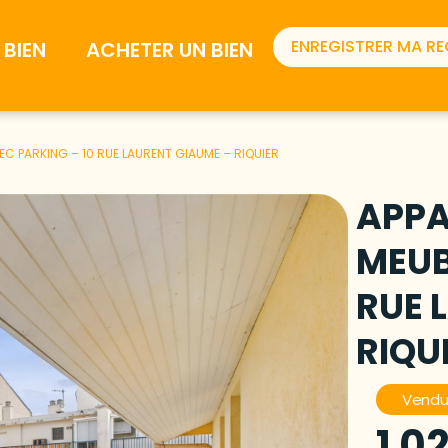
ENREGISTRER MA R
BIEN
ACHETER UN BIEN
EC PARKING – 10 RUE LAURENT GIAUME – RIQUIER
APPA
MEUB
RUE 
RIQU
Vend
1 0