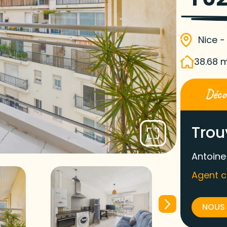
Nice -
38.68 
Décou
Trou
Antoine
Agent 
NOUS 