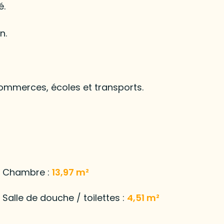
é.
n.
ommerces, écoles et transports.
Chambre :
13,97 m²
Salle de douche / toilettes :
4,51 m²