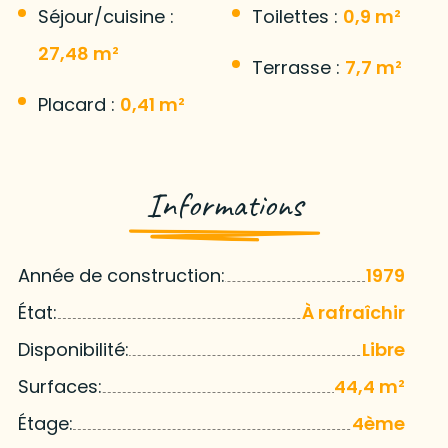
Séjour/cuisine :
Toilettes :
0,9 m²
27,48 m²
Terrasse :
7,7 m²
Placard :
0,41 m²
Informations
Année de construction:
1979
État:
À rafraîchir
Disponibilité:
Libre
Surfaces:
44,4 m²
Étage:
4ème