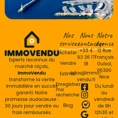
Nos
Nous
Notre
services
contacter
agence
+33 4
12 Rue
Acheter
93 26 17
François
Experts reconnus du
Vendre
18
Guisol,
marché niçois,
06300
ImmoVendu
infos@immo-
Estimer
Nice
transforme la vente
vendu.fr
Enregistrez
immobilière en succès
Du lundi
ma
garanti. Notre
au
recherche
promesse audacieuse :
vendredi
Blog
30 jours pour vendre ou
de 9h
frais remboursés.
12h30 et