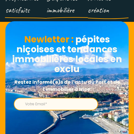
satisfaits
immobilière
création
Newletter​ :
pépites
niçoises et tendances
immobilières locales en
exclu