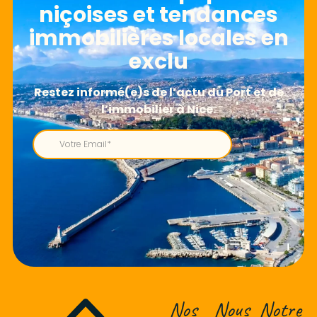
niçoises et tendances
immobilières locales en
exclu
Nos
Nous
Notre