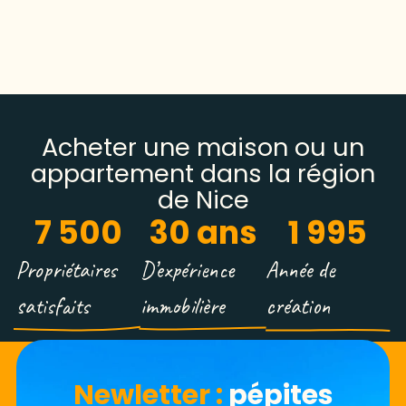
Acheter une maison ou un
appartement dans la région
de Nice
7 500
30
 ans
1 995
Propriétaires
D’expérience
Année de
satisfaits
immobilière
création
Newletter​ :
pépites