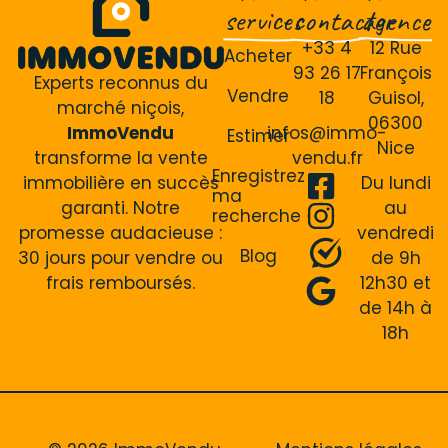
services
contacter
agence
+33 4
12 Rue
Acheter
93 26 17
François
Experts reconnus du
Vendre
18
Guisol,
marché niçois,
06300
ImmoVendu
infos@immo-
Estimer
Nice
transforme la vente
vendu.fr
Enregistrez
immobilière en succès
Du lundi
ma
garanti. Notre
au
recherche
promesse audacieuse :
vendredi
Blog
30 jours pour vendre ou
de 9h
frais remboursés.
12h30 et
de 14h à
18h