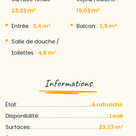
23,23 m²
15,03 m²
Entrée :
3,4 m²
Balcon :
3,5 m²
Salle de douche /
toilettes :
4,8 m²
Informations
État:
À rafraîchir
Disponibilité:
Loué
Surfaces:
23,23 m²