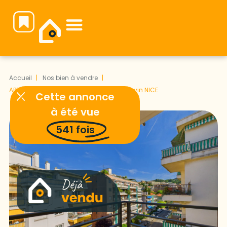
Notre équipe vous attend pour faire de votre projet immobilier une réussite.
Accueil
Nos bien à vendre
APPARTEMENT 1 pièce + terrasse – Av Cauvin NICE
Cette annonce
à été vue
541
fois