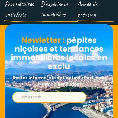
Propriétaires
D’expérience
Année de
satisfaits
immobilière
création
Newletter​ :
pépites
niçoises et tendances
immobilières locales en
exclu