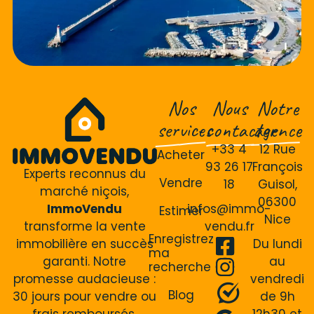
Nos
Nous
Notre
services
contacter
agence
+33 4
12 Rue
Acheter
93 26 17
François
Experts reconnus du
Vendre
18
Guisol,
marché niçois,
06300
ImmoVendu
infos@immo-
Estimer
Nice
transforme la vente
vendu.fr
Enregistrez
immobilière en succès
Du lundi
ma
garanti. Notre
au
recherche
promesse audacieuse :
vendredi
Blog
30 jours pour vendre ou
de 9h