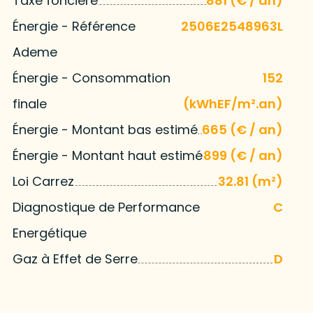
Taxe foncière
881 (€ / an)
Énergie - Référence
2506E2548963L
Ademe
Énergie - Consommation
152
finale
(kWhEF/m².an)
Énergie - Montant bas estimé
665 (€ / an)
Énergie - Montant haut estimé
899 (€ / an)
Loi Carrez
32.81 (m²)
Diagnostique de Performance
C
Energétique
Gaz à Effet de Serre
D