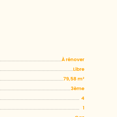
À rénover
Libre
79,58 m²
3ème
4
1