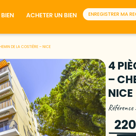
ENREGISTRER MA R
BIEN
ACHETER UN BIEN
HEMIN DE LA COSTIÈRE – NICE
4 PI
– CH
NICE
Référence
220