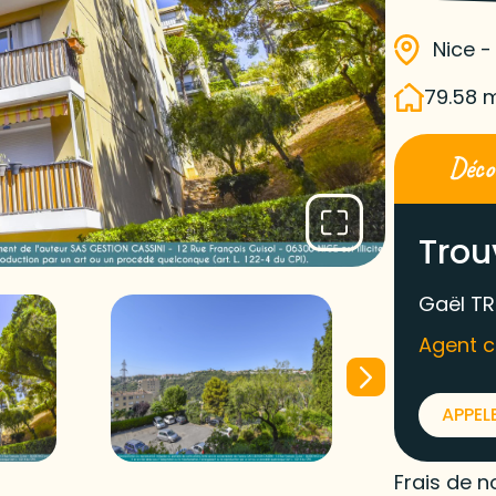
Nice -
79.58 
Décou
Trou
Gaël TR
Agent 
APPEL
Frais de n