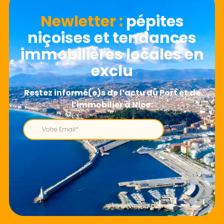
Newletter​ :
pépites
niçoises et tendances
immobilières locales en
exclu