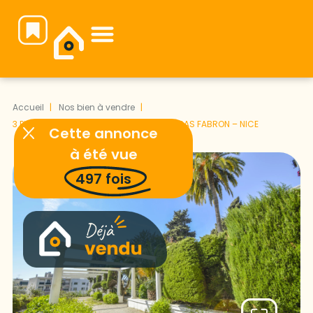
Notre équipe vous attend pour faire de votre projet immobilier une réussite.
Accueil
Nos bien à vendre
3 PIECES – PARC – PARKING COLLECTIF – BAS FABRON – NICE
Cette annonce
à été vue
497
fois