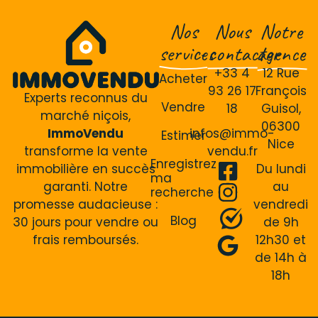
Nos
Nous
Notre
services
contacter
agence
+33 4
12 Rue
Acheter
93 26 17
François
Experts reconnus du
Vendre
18
Guisol,
marché niçois,
06300
ImmoVendu
infos@immo-
Estimer
Nice
transforme la vente
vendu.fr
Enregistrez
immobilière en succès
Du lundi
ma
garanti. Notre
au
recherche
promesse audacieuse :
vendredi
Blog
30 jours pour vendre ou
de 9h
frais remboursés.
12h30 et
de 14h à
18h