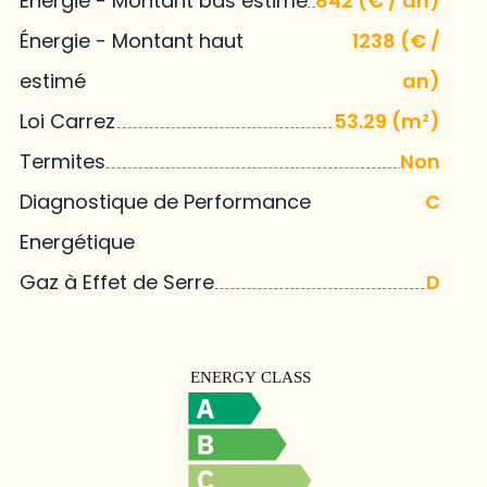
Énergie - Montant bas estimé
842 (€ / an)
Énergie - Montant haut
1238 (€ /
estimé
an)
Loi Carrez
53.29 (m²)
Termites
Non
Diagnostique de Performance
C
Energétique
Gaz à Effet de Serre
D