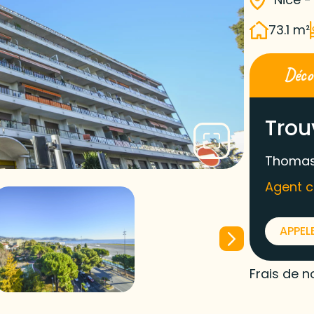
73.1 m²
Décou
Trou
Thomas
Agent 
APPEL
Frais de n