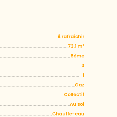
À rafraîchir
73,1 m²
6ème
3
1
Gaz
Collectif
Au sol
Chauffe-eau