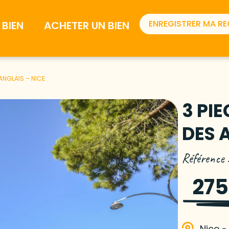
ENREGISTRER MA R
BIEN
ACHETER UN BIEN
ANGLAIS – NICE
3 PI
DES 
Référence
275
Nice -