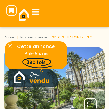
Notre équipe vous attend pour faire de votre projet immobilier une réussite.
Accueil
Nos bien à vendre
3 PIECES – BAS CIMIEZ – NICE
Cette annonce
à été vue
390
fois