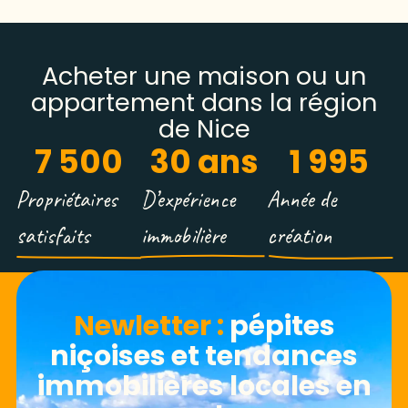
Acheter une maison ou un
appartement dans la région
de Nice
7 500
30
 ans
1 995
Propriétaires
D’expérience
Année de
satisfaits
immobilière
création
Newletter​ :
pépites
niçoises et tendances
immobilières locales en