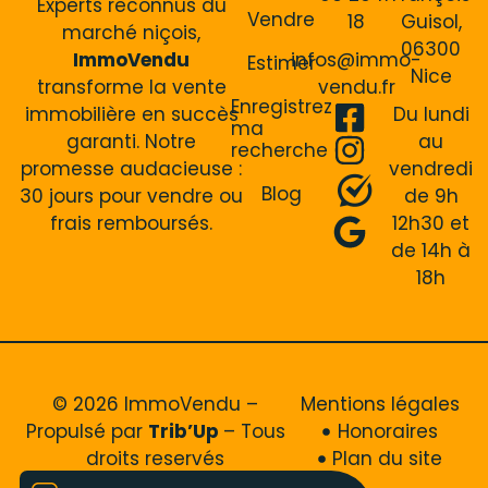
Experts reconnus du
Vendre
18
Guisol,
marché niçois,
06300
ImmoVendu
infos@immo-
Estimer
Nice
transforme la vente
vendu.fr
Enregistrez
immobilière en succès
Du lundi
ma
garanti. Notre
au
recherche
promesse audacieuse :
vendredi
Blog
30 jours pour vendre ou
de 9h
frais remboursés.
12h30 et
de 14h à
18h
© 2026 ImmoVendu –
Mentions légales
Propulsé par
Trib’Up
– Tous
Honoraires
droits reservés
Plan du site