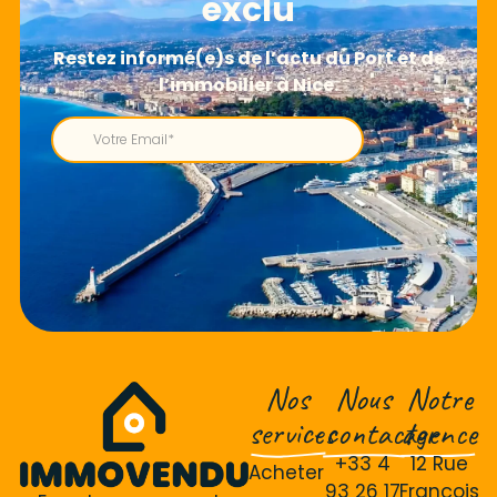
exclu
Nos
Nous
Notre
services
contacter
agence
+33 4
12 Rue
Acheter
93 26 17
François