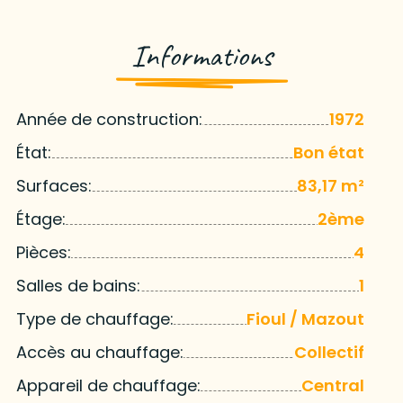
Informations
Année de construction:
1972
État:
Bon état
Surfaces:
83,17 m²
Étage:
2ème
Pièces:
4
Salles de bains:
1
Type de chauffage:
Fioul / Mazout
Accès au chauffage:
Collectif
Appareil de chauffage:
Central