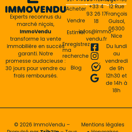
+33 4
12 Rue
Acheter
93 26 17
François
Experts reconnus du
Vendre
18
Guisol,
marché niçois,
06300
ImmoVendu
infos@immo-
Estimer
Nice
transforme la vente
vendu.fr
Enregistrez
immobilière en succès
Du lundi
ma
garanti. Notre
au
recherche
promesse audacieuse :
vendredi
Blog
30 jours pour vendre ou
de 9h
frais remboursés.
12h30 et
de 14h à
18h
© 2026 ImmoVendu –
Mentions légales