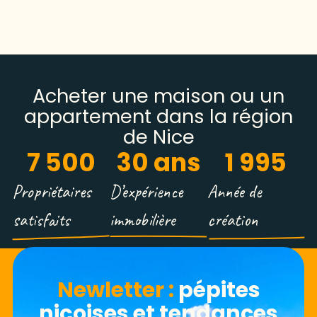
Acheter une maison ou un
appartement dans la région
de Nice
7 500
30
 ans
1 995
Propriétaires
D’expérience
Année de
satisfaits
immobilière
création
Newletter​ :
pépites
niçoises et tendances