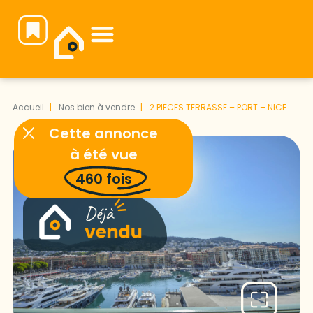
Notre équipe vous attend pour faire de votre projet immobilier une réussite.
Accueil
Nos bien à vendre
2 PIECES TERRASSE – PORT – NICE
Cette annonce
à été vue
460
fois