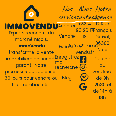
Nos
Nous
Notre
services
contacter
agence
+33 4
12 Rue
Acheter
93 26 17
François
Experts reconnus du
Vendre
18
Guisol,
marché niçois,
06300
ImmoVendu
infos@immo-
Estimer
Nice
transforme la vente
vendu.fr
Enregistrez
immobilière en succès
Du lundi
ma
garanti. Notre
au
recherche
promesse audacieuse :
vendredi
Blog
30 jours pour vendre ou
de 9h
frais remboursés.
12h30 et
de 14h à
18h