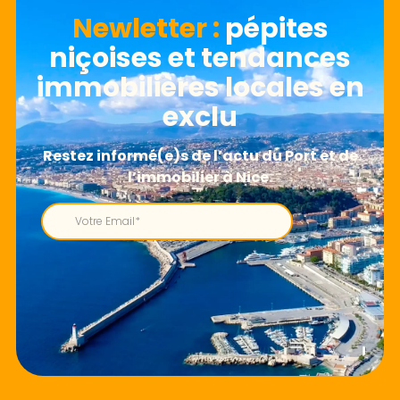
Newletter​ :
pépites
niçoises et tendances
immobilières locales en
exclu