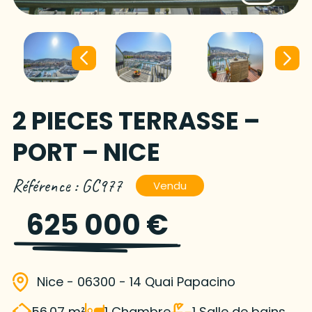
2 PIECES TERRASSE –
PORT – NICE
Référence : GC977
Vendu
625 000 €
Nice - 06300 - 14 Quai Papacino
56.07 m²
1 Chambre
1 Salle de bains