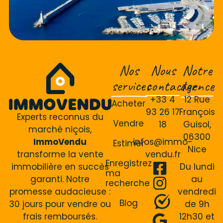
Nos
Nous
Notre
services
contacter
agence
+33 4
12 Rue
Acheter
93 26 17
François
Experts reconnus du
Vendre
18
Guisol,
marché niçois,
06300
ImmoVendu
infos@immo-
Estimer
Nice
transforme la vente
vendu.fr
Enregistrez
immobilière en succès
Du lundi
ma
garanti. Notre
au
recherche
promesse audacieuse :
vendredi
Blog
30 jours pour vendre ou
de 9h
frais remboursés.
12h30 et