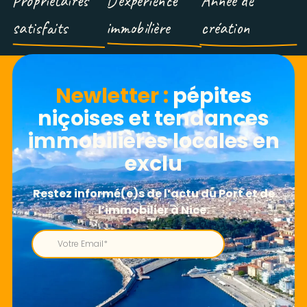
Propriétaires
D’expérience
Année de
satisfaits
immobilière
création
Newletter​ :
pépites
niçoises et tendances
immobilières locales en
exclu