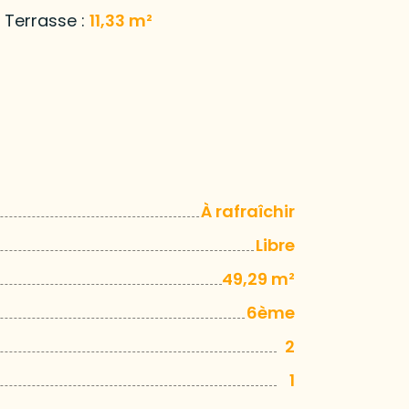
Terrasse :
11,33 m²
À rafraîchir
Libre
49,29 m²
6ème
2
1