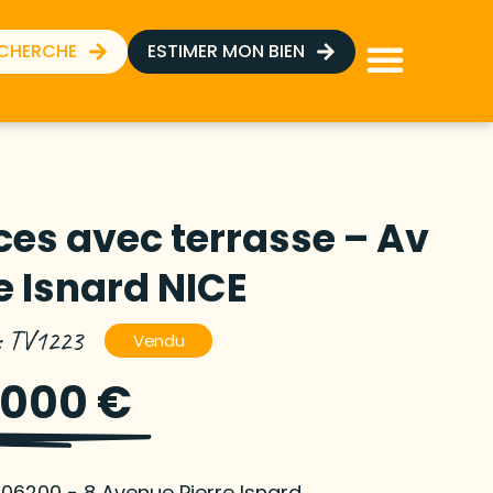
ECHERCHE
ESTIMER MON BIEN
ces avec terrasse – Av
e Isnard NICE
 : TV1223
Vendu
 000 €
 06200 - 8 Avenue Pierre Isnard