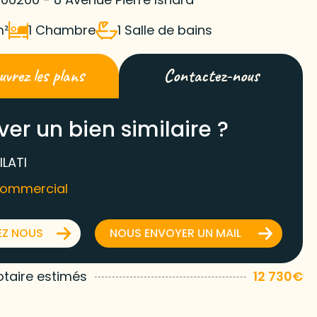
m²
1 Chambre
1 Salle de bains
vrez les plans
Contactez-nous
ver un bien similaire ?
ILATI
commercial
EZ NOUS
NOUS ENVOYER UN MAIL
otaire estimés
12 730€