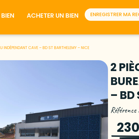
ENREGISTRER MA R
BIEN
ACHETER UN BIEN
U INDÉPENDANT CAVE – BD ST BARTHELEMY – NICE
2 PI
BURE
– BD
Référence
230