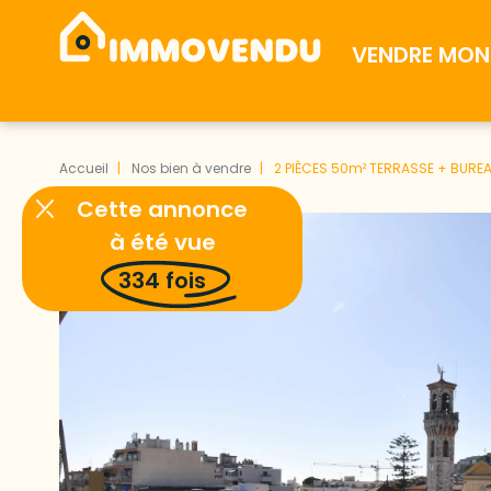
VENDRE MON 
Accueil
Nos bien à vendre
2 PIÈCES 50m² TERRASSE + BUREA
Cette annonce
à été vue
334
fois