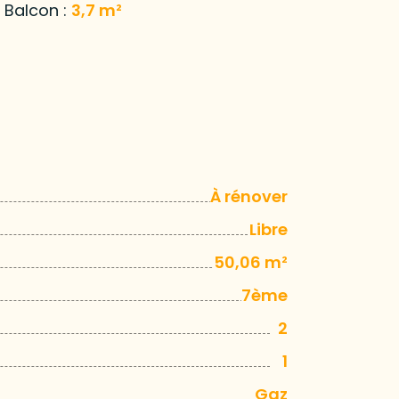
Balcon :
3,7 m²
À rénover
Libre
50,06 m²
7ème
2
1
Gaz