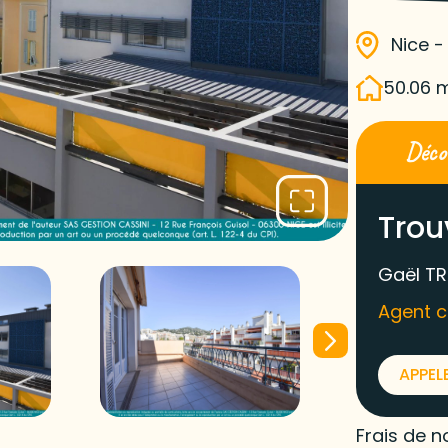
Nice -
50.06 
Décou
Trou
Gaël TR
Agent 
APPEL
Frais de n