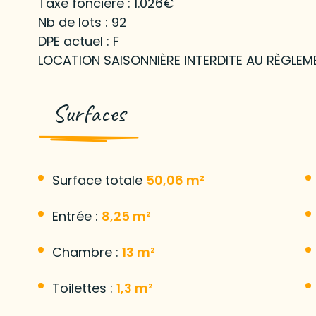
Taxe foncière : 1.026€
Nb de lots : 92
DPE actuel : F
LOCATION SAISONNIÈRE INTERDITE AU RÈGLEM
Surfaces
Surface totale
50,06 m²
Entrée :
8,25 m²
Chambre :
13 m²
Toilettes :
1,3 m²