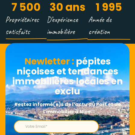
7 500
30
 ans
1 995
Propriétaires
D’expérience
Année de
satisfaits
immobilière
création
Newletter​ :
pépites
niçoises et tendances
immobilières locales en
exclu