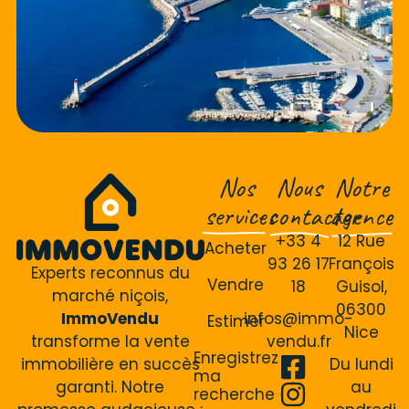
Nos
Nous
Notre
services
contacter
agence
+33 4
12 Rue
Acheter
93 26 17
François
Experts reconnus du
Vendre
18
Guisol,
marché niçois,
06300
ImmoVendu
infos@immo-
Estimer
Nice
transforme la vente
vendu.fr
Enregistrez
immobilière en succès
Du lundi
ma
garanti. Notre
au
recherche