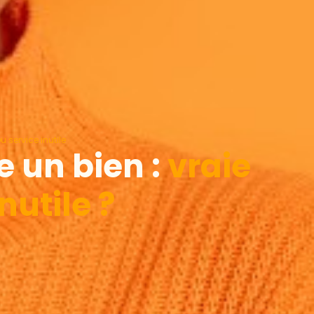
 service inutile
 un bien :
vraie
nutile ?