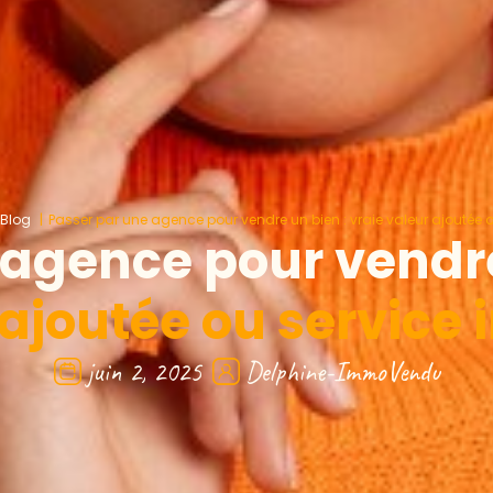
Blog
Passer par une agence pour vendre un bien : vraie valeur ajoutée ou
 agence pour vendre
ajoutée ou service i
juin 2, 2025
Delphine-ImmoVendu